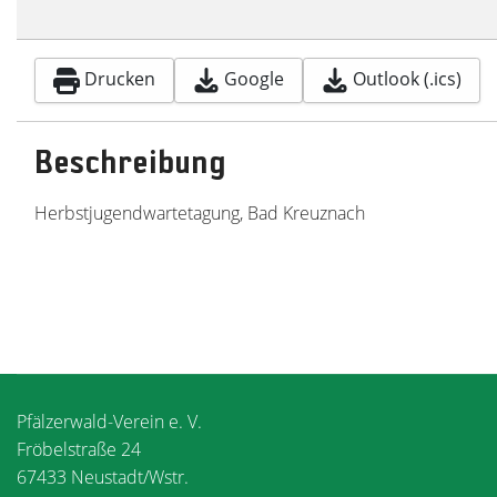
Drucken
Google
Outlook (.ics)
Beschreibung
Herbstjugendwartetagung, Bad Kreuznach
Pfälzerwald-Verein e. V.
Fröbelstraße 24
67433 Neustadt/Wstr.