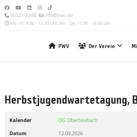
06321 2200
info@pwv.de
Mo - Fr: 8.30 - 12.30 Uhr; Mo - Do: 13.30 - 16.30 Uhr
PWV
Der Verein
M
Herbstjugendwartetagung, 
Kalender
OG Oberbexbach
Datum
12.09.2026