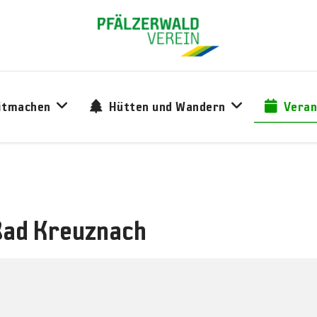
itmachen
Hütten und Wandern
Veran
Bad Kreuznach