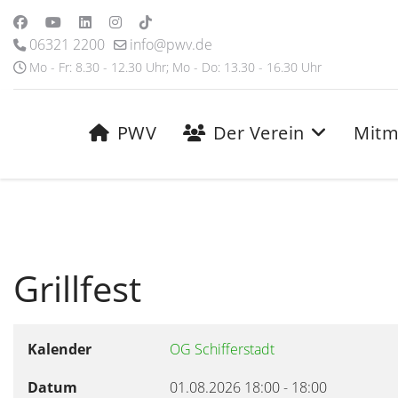
06321 2200
info@pwv.de
Mo - Fr: 8.30 - 12.30 Uhr; Mo - Do: 13.30 - 16.30 Uhr
PWV
Der Verein
Mitm
Grillfest
Kalender
OG Schifferstadt
Datum
01.08.2026
18:00
-
18:00