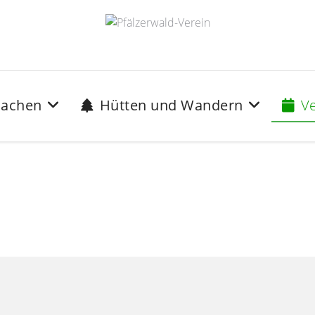
achen
Hütten und Wandern
V