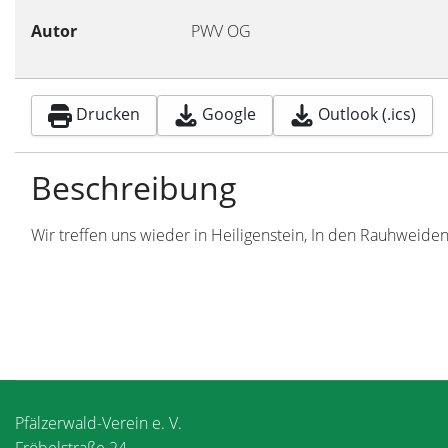
Autor
PWV OG
Drucken
Google
Outlook (.ics)
Beschreibung
Wir treffen uns wieder in Heiligenstein, In den Rauhweiden
Pfälzerwald-Verein e. V.
Fröbelstraße 24