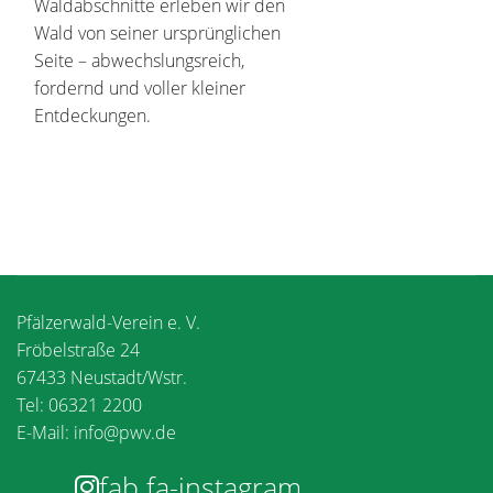
Waldabschnitte erleben wir den
Wald von seiner ursprünglichen
Seite – abwechslungsreich,
fordernd und voller kleiner
Entdeckungen.
Pfälzerwald-Verein e. V.
Fröbelstraße 24
67433 Neustadt/Wstr.
Tel: 06321 2200
E-Mail:
info@pwv.de
fab fa-instagram