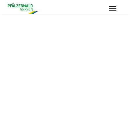
Impressionen
unserer
Wanderungen
Hier sammeln wir Eindrücke
In unseren Berichten findest
und Erinnerungen aus
du spannende Rückblicke,
unseren Wanderungen,
Fotos und kleine Momente,