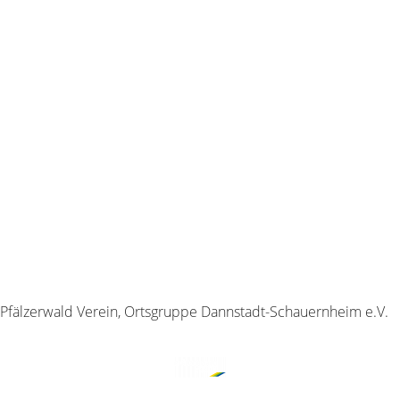
Ausflügen und gemeinsamen
die zeigen, was unseren
Erlebnissen.
Verein so besonders macht:
Ob sonnige Gipfeltour,
Natur erleben, Gemeinschaft
gemütliche Hütteneinkehr
genießen und die Pfalz
oder spontane Entdeckung
entdecken.
unterwegs – jede Wanderung
Viel Spaß beim Stöbern durch
erzählt ihre eigene
unsere Impressionen!
Geschichte.
Pfälzerwald Verein, Ortsgruppe Dannstadt-Schauernheim e.V.